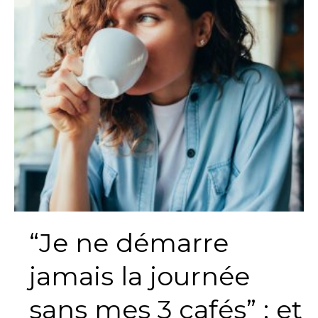
la
journée
sans
mes
3
cafés”
:
et
si
votre
cortisol
était
déréglé
?
“Je ne démarre
jamais la journée
sans mes 3 cafés” : et