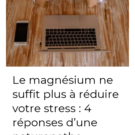
stress
:
4
réponses
d’une
naturopathe
Le magnésium ne
suffit plus à réduire
votre stress : 4
réponses d’une